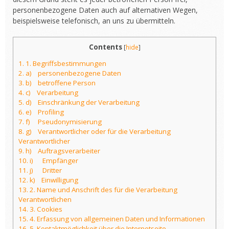
personenbezogene Daten auch auf alternativen Wegen,
beispielsweise telefonisch, an uns zu übermitteln.
Contents
[
hide
]
1.
1. Begriffsbestimmungen
2.
a) personenbezogene Daten
3.
b) betroffene Person
4.
c) Verarbeitung
5.
d) Einschränkung der Verarbeitung
6.
e) Profiling
7.
f) Pseudonymisierung
8.
g) Verantwortlicher oder für die Verarbeitung
Verantwortlicher
9.
h) Auftragsverarbeiter
10.
i) Empfänger
11.
j) Dritter
12.
k) Einwilligung
13.
2. Name und Anschrift des für die Verarbeitung
Verantwortlichen
14.
3. Cookies
15.
4. Erfassung von allgemeinen Daten und Informationen
16.
5. Kontaktmöglichkeit über die Internetseite